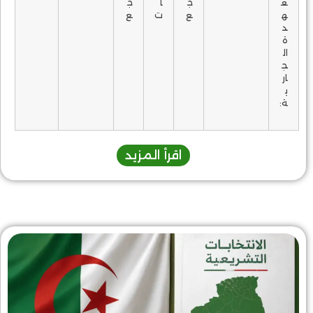
ع
ج
ا
ج
ه
ع
ت
ع
د
ة
ال
ج
ار
ي
ة:
اقرأ المزيد