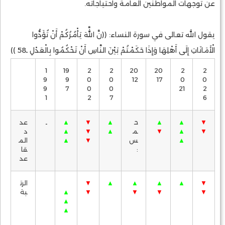
عن توجهات المواطنين العامة واحتياجاته.
يقول الله تعالى في سورة النساء: ((نَّ اللَّهَ يَأْمُرُكُمْ أَنْ تُؤَدُّوا
الْأَمَانَاتِ إِلَى أَهْلِهَا وَإِذَا حَكَمْتُمْ بَيْنَ النَّاسِ أَنْ تَحْكُمُوا بِالْعَدْلِ ـ58 ))
1
19
2
2
20
20
2
2
9
9
0
0
12
17
0
0
9
7
0
0
21
2
1
2
7
6
▼
▲
▲
ح
▲
▼
▲
ـ
عد
▼
▲
▼
م
▲
▼
▲
د
▲
س
▼
▲
الم
:
قا
عد
▼
▲
▲
▲
▲
▼
الرت
▼
▼
▼
▼
▲
بة
▲
▲