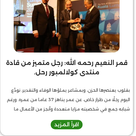
قمر النعيم رحمه الله: رجل متميز من قادة
منتدى كولالمبور رحل.
بقلوب يعتصرها الحزن، وبمشاعر يملؤها الوفاء والتقدير، نودّع
اليوم رجلًا من طراز خاص، عن عمر يناهز 37 عاما من عمره. ورغم
شبابه جمع في شخصيته مزايا متعددة وأنجز من الأعمال ما
يتجاوز عمره. جمع المرحوم بين الفكر والدبلوماسية، وبين الرؤية
اقرأ المزيد
والعمل، فكان من القلائل الذين لا يُختزل حضورهم في موقع أو