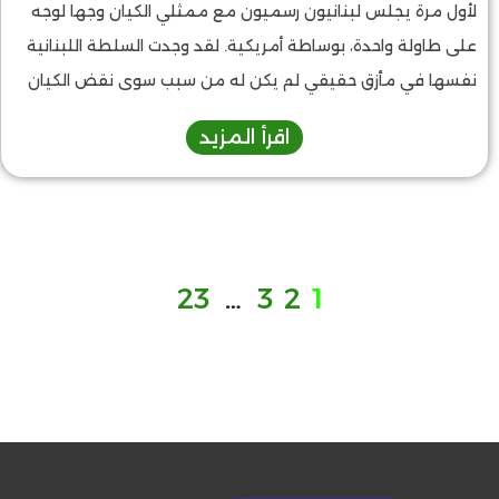
لأول مرة يجلس لبنانيون رسميون مع ممثلي الكيان وجها لوجه
على طاولة واحدة، بوساطة أمريكية. لقد وجدت السلطة اللبنانية
نفسها في مأزق حقيقي لم يكن له من سبب سوى نقض الكيان
اتفاقية وقف إطلاق النار الأخير بين الجيش الإسرائيلي وحزب الله
اقرأ المزيد
الذي دخل حيز التنفيذ يوم 27 نوفمبر 2025.
23
…
3
2
1