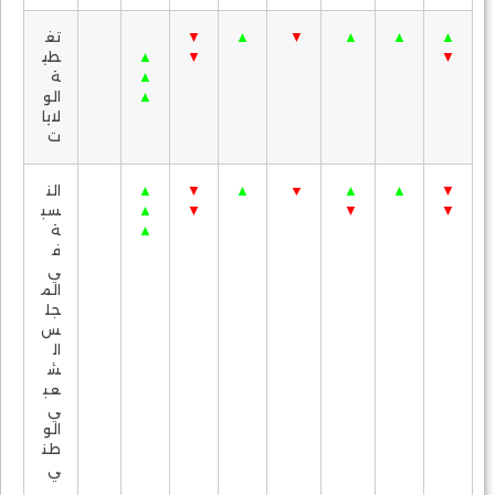
▲
▲
▲
▼
▲
▼
تغ
▼
▼
▲
طي
▲
ة
▲
الو
لايا
ت
▼
▲
▲
▼
▲
▼
▲
الن
▼
▼
▼
▲
سب
▲
ة
ف
ي
الم
جل
س
ال
ش
عب
ي
الو
طن
ي