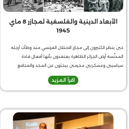
الأبعاد الدينية والفلسفية لمجازر 8 ماي
1945
حين ينظر الكثيرون إلى مجازر الاحتلال الفرنسي منذ وطأت أرجله
المدنَّسة أرض الجزائر الطاهرة يعتقدون بأنها أفعال قادة
سياسيين وعسكريين مجرمين يبحثون عن المجد والمنافع
المادية فحسب. كل متمعن في الخلفيات الدينية والفلسفية
اقرأ المزيد
لحركة الاحتلال يدرك بأن أولئك المجرمين يقتلون بلا وخز للضمير،
متسلحين بقناعات دينية وفلسفية تشكلت عبر قرون طويلة
في تاريخ الحضارة الغربية، المسيحيةـاليهوديةـ العلمانية،
ويهدف هذا المقال إلى تبيان ذلك، مرحلة بعد مرحلة.