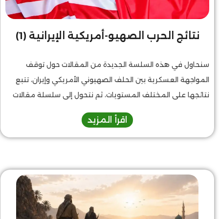
نتائج الحرب الصهيو-أمريكية الإيرانية (1)
سنحاول في هذه السلسة الجديدة من المقالات حول توقف
المواجهة العسكرية بين الحلف الصهيوني الأمريكي وإيران، تتبع
نتائجها على المختلف المستويات، ثم نتحول إلى سلسلة مقالات
عن إيران نفسها وما هو المطلوب منها لكي تحافظ على نتائج
اقرأ المزيد
خروجها الموفق من الحرب، وكيف تستفيد من أخطاء الماضي،
ولكي تكون النتائج التي حصلت عليها لصالح الأمة العربية
والإسلامية كلها، ولصالح فلسطين.