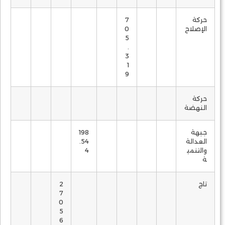
حركة
7
الإصلاح
0
5
.
3
1
9
حركة
النهضة
جبهة
198
العدالة
.54
والتنمي
4
ة
تاج
2
7
0
5
6