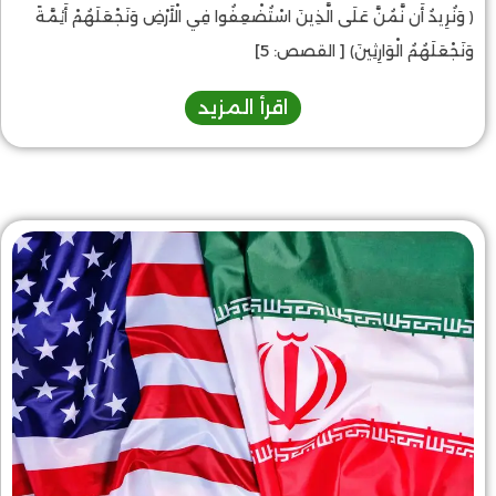
﴿ وَنُرِيدُ أَن نَّمُنَّ عَلَى الَّذِينَ اسْتُضْعِفُوا فِي الْأَرْضِ وَنَجْعَلَهُمْ أَئِمَّةً
وَنَجْعَلَهُمُ الْوَارِثِينَ﴾ [ القصص: 5]
اقرأ المزيد