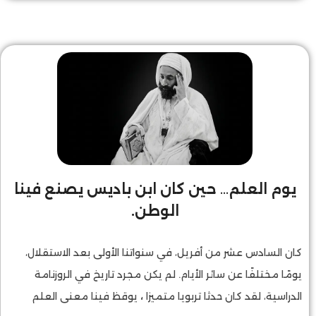
منصب، بل يمتد أثرهم عبر مؤسسات وعلاقات ومشاريع عديدة.
نودّع المرحوم داتو سري قمر النعيم بن محمد فيصل، الذي لم
يكن لقبه الشرفي الرفيع (داتو سري) الذي مُنح له من قبل دولة
ماليزيا تكريمًا لخدماته الوطنية والدبلوماسية إلا انعكاسًا لمسيرة
حافلة بالعطاء والتأثير.
يوم العلم… حين كان ابن باديس يصنع فينا
الوطن.
كان السادس عشر من أفريل، في سنواتنا الأولى بعد الاستقلال،
يومًا مختلفًا عن سائر الأيام. لم يكن مجرد تاريخ في الروزنامة
الدراسية، لقد كان حدثا تربويا متميزا
،
يوقظ فينا معنى العلم