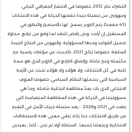
الخضراء عام 2012، خصوصا في الانتشار الجغرافي النيابي،
ومهونين من حصيلة جيدة حققتها الحركة في هذه الانتخابات
(43 مقعدا) رغم التزوير يسمح لها بالاستمرار والتطور في
المستقبل إن أرادت، وبين رافض للنقد لما وقع من تراجع، محاولا
تحميل القواعد وحدها المسؤولية، والتهوين من النتائج الجيدة
السابقة، خصوصا نتائج 2021، بالحديث عن مؤشرات رقمية غير
مكتملة وغير عادلة، وإلصاق التراجع في التزوير الذي هو سمة
ثابتة في كل الانتخابات. ولا هؤلاء ولا هؤلاء تحدث عن الأزمة
السياسية التي يتحملها النظام السياسي، خصوصا العزوف
الانتخابي الذي بات يعدّ مقاطعة انتخابية شاملة، وما هي
مسؤوليتنا في الحركة في هذه المقاطعة المتصاعدة التي
بلغت في 2021 و2026 ، بعد سلسلة خيبات الأمل في التغيير
عن طريق الانتخابات، حدا يكاد يلغي معنى هذه الاستحقاقات
الانتخابية ويجعلنا جميعا ، السلطة أولا ثم نحن ـ كلنا ـ بعيدين