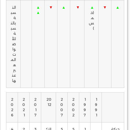
▲
▼
▲
▼
▲
▼
▲
الن
(ح
▲
سب
م
ة
س
بالن
)
سب
ة
للأ
ص
وا
ت
الم
ع
بر
عن
ها
2
2
2
20
2
2
1
1
0
0
0
12
0
0
9
9
2
2
1
0
0
9
9
6
1
7
7
2
7
1
حركة
1
5
5
التك
3
2
4