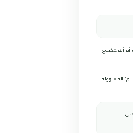
؟ أم أنه خضوع
لقلم” المسؤولة
على