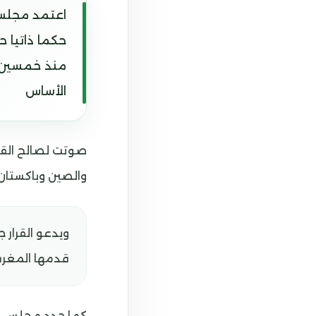
اعتمد مجلس 
حكما ذاتيا ح
منذ خمسين ع
الأساس
والصين وباكستان 
‎ويدعو القرار
قدمها المغرب ل