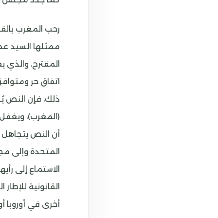
رحب المغرب بالقر
ممثلها السيد عما
المقترح، والذي يف
اتفاق حر ومتوافق
ذلك، فإن النص يُح
(المغرب)، ويغفل 
أن النص يتجاهل مق
الاستماع إلى رأي
القانونية للإطار 
أخرى في أوروبا أو