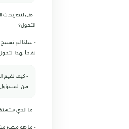
– هل لتصريحات ال
التحول؟
– لماذا لم تسمح 
نفاجأ بهذا التحول
– كيف نقيم ال
من المسؤول؟
– ما الذي ستستفيد
– ما هو مصير مش