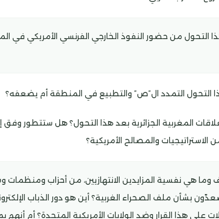
ذا التحول من حضور النفوذ الخارجي الفرنسي الأمريكي في ال
التحول التمدد ال”ص” والتطبيع في المنطقة أم يضعفه؟
اقات المغربية الجزائرية بعد هذا التحول؟ هل ستتطور وفق إرا
الاستراتيجيات والمصالح الأمريكية؟
 وما هي نفسية المزايدين الانتهازيين، من أحزاب ومنظمات
صعدّون بشأن ملف الصحراء الغربية؟ أين هو دور الذباب الإلكتر
على هذا القرار وضد الولايات الأمريكية المتحدة؟ أم أنهم 