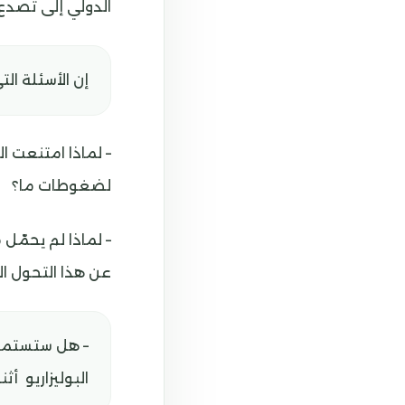
الدولي إلى تصدع 
إن الأسئلة ال
– لماذا امتنعت ا
لضغوطات ما؟
– لماذا لم يحمّل 
عن هذا التحول ال
– هل ستستمر 
البوليزاريو أث