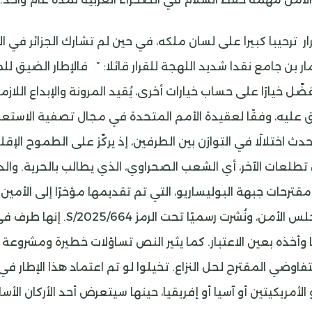
ار ترحيبا كبيرا على لسان ملكه، في حين لم تشارك الجزائر في 
ر بن جامع نقدا شديد اللهجة للقرار قائلا: ” فالإطار الضيق ل
ضّل خيارًا على حساب خيارات أخرى، يُقيد المرونة والإبداع اللاز
 عليه، وفقًا لعقيدة الأمم المتحدة في مجال تصفية الاستعم
دث اختلالًا في التوازن بين الطرفين، إذ يركّز على الطموح الإ
تطلعات الآخر، أي الشعب الصحراوي، الذي يطالب بالحرية. وال
ترحات جبهة البوليساريو، التي تم تقديمها مؤخرًا إلى الأمين 
المتحدة وإلى مجلس الأمن، ونُشرت رسميًا تحت
ها وأخذه بعين الاعتبار. كما يثير النص تساؤلات خطيرة ومشروع
التفاوضي المقترح لحل النزاع. تخيلوا لو تم اعتماد هذا الإطار ف
 الأمريكيتين أو آسيا أو إفريقيا، حينها سيتعرض أحد الأركان الأ