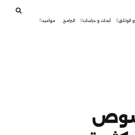
و الوثائق
أبحاث و دراسات
البرامج
مواعيد
خصوص