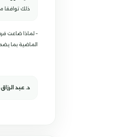
ذلك توافقا م
– لماذا ضاعت فرص
الماضية بما يضم
د. عبد الرزا