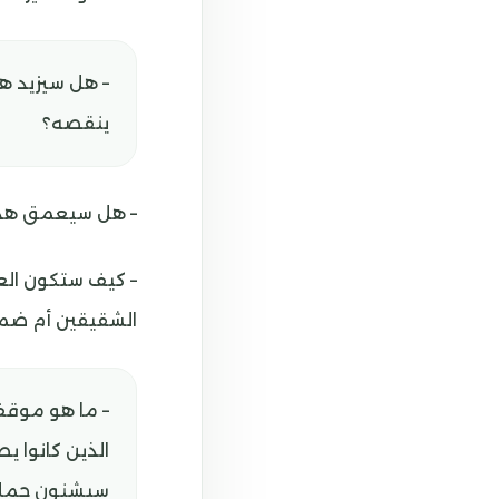
– هل سيزيد ه
ينقصه؟
– هل سيعمق هذا 
– كيف ستكون العل
الشقيقين أم ضمن 
– ما هو موقف
الذين كانوا ي
سيشنون حملات 