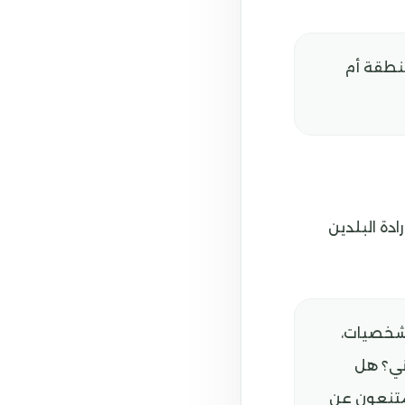
منطقة أم
دة البلدين
 وشخصيات،
وني؟ هل
يمتنعون عن