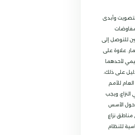
التصويت وأبدى
لمفاوضات
مين للتوصل إلى
ار. علاوة على
قليمي لأحدهما
دليل على ذلك،
العام للأمم
 الرمز S/2025/664. إنها طرف في النزاع، ويجب
ة حول الأسس
ي مناطق نزاع
ساسية للنظام