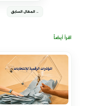
← المقال السابق
اقرأ أيضاً