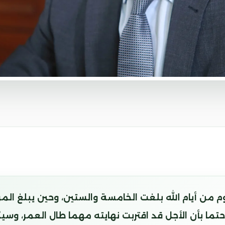
م من أيام الله بلغت الخامسة والستين، وحين يبلغ المر
تما بأن الأجل قد اقتربت نهايته مهما طال العمر، وس