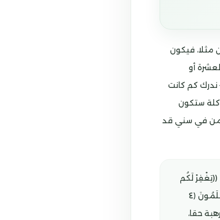
ن مثلا، فيكون
عشرة أو
 سنة. وحين ننظر إلى العشرين سنة التي خلت – أي عام 2005 أو 2015 – ندرك كم كانت
اكلة ستكون
 ممن في سني قد
ْفِرْ لَكُم
مِّن ذُنُوبِكُمْ وَيُؤَخِّرْكُمْ إِلَىٰ أَجَلٍ مُّسَمًّى ۚ إِنَّ أَجَلَ اللَّهِ إِذَا جَاءَ لَا يُؤَخَّرُ ۖ لَوْ كُنتُمْ تَعْلَمُونَ ﴿٤
هبة حقا،