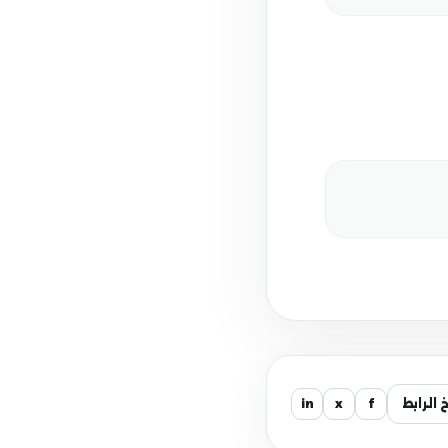
الرابط
f
x
in