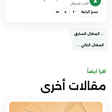
د
كاتب المقال
نسخ الرابط
f
x
in
← المقال السابق
المقال التالي →
اقرأ أيضاً
مقالات أخرى