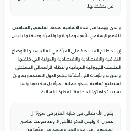
عن تحفظاتها.
والذي يهمنا في هذه الاتفاقية بعدها الفلسفي المناقض
للتصور الإسلامي للأسرة ومكوناتها وللمرأة وعلاقتها بالرجل.
إن المظالم المسلطة على المرأة في العالم سببها الأوضاع
الثقافية والاقتصادية والاقتصادية والدولية التي خلقتها
الفلسفة الليبيرالية الفردانية والنظام الرأسمالي التسلطي
والحروب والأزمات التي أنشأها جشع الدول الاستعمارية، ولن
تستطيع اتفاقية سيداو حماية المرأة بل ستزيدها بؤسا
بسبب اتجاهاتها المخالفة للفطرة الإنسانية.
يقول الله تعالى في كتابه العزيز في سورة آل
عمران: (( وليس الذكر كالأنثى))، وقد تنوعت تفاسير
المفسرين في هذه العبارة منهم من عدّها من