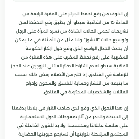
إن الخوف من رفع تحفظ الجزائر على الفقرة الرابعة من
المادة 15 من اتفاقية سيداو أن يطبق رفع التحفظ لسن
تشريعات تحمي الحالات الشاذة من تمرد المرأة على الرجل
وتوسيع حالات “النشوز”. ولنا مثل من الأمثلة في ما يمكن
أن يحدث الجدال الواسع الذي وقع حول ارتكاز الحكومة
المغربية على رفع تحفظ المغرب على هذه الفقرة من
اتفاقية سيداو لعدم اشتراط الدفتر العائلي للزوجين عند الحجز
للإقامة في الفنادق، إذ كثير من الأصلاء رفض ذلك بسبب
ما يتبعه من انتشار وحماية للفسق والمجون وإحراج
العائلات والشخصيات المحترمة في الفنادق.
إن هذا التحول الذي وقع لدى صاحب القرار في بلادنا يدفعنا
إلى الحيطة والحذر من آثار ضغوطات الدول الاستعمارية
على سلامة عائلاتنا ومجتمعنا، ولا بد للقوى الفاعلة في
المجتمع المرتبطة بثوابتها أن تسترجع حيويتها الحضارية