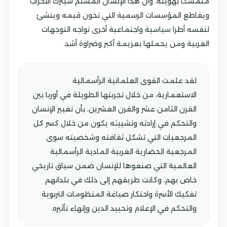
متمسكا بهويته، وأن هذا الإنسان المسلم سيترك الأحزاب
ويقاطع المؤسسات الرسمية التي تخون قيمه وينشئ
لنفسه أطرا سياسية واجتماعية أخرى تواجه التوجهات
الغربية ومن يحملها بعزيمة أكبر وضراوة أشد.
لقد علمت القوى العلمانية الرأسمالية
الاستعمارية، من خلال تجربتها الطويلة في أوربا بين
القرن الثامن عشر والقرن العشرين، بأن تغيير الإنسان
والتحكم في إرادته وتشييئه يكون من خلال كسر كل
المرجعيات التي تشكل ثقافته وشخصيته سوى
المرجعية الحضارية الغربية المادية الرأسمالية
العالمية التي صنعوها للإنسان ضمن سياق تاريخي
خاص بهم، وكانت طريقهم إلى ذلك في بلدانهم
تفكيك الأسرة واحتكار صياغة المنظومات التربوية
والتحكم في الإعلام وتحييد الدين وإنهاء تأثيره.