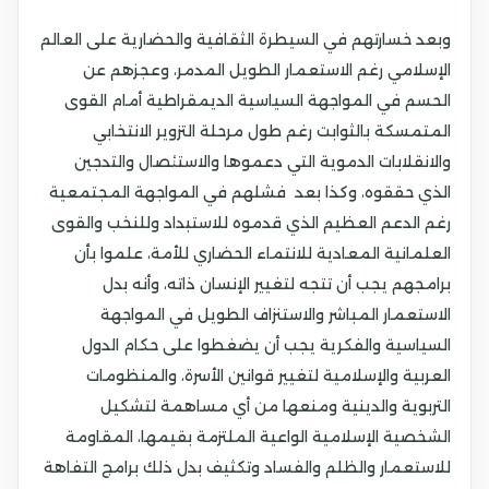
وبعد خسارتهم في السيطرة الثقافية والحضارية على العالم
الإسلامي رغم الاستعمار الطويل المدمر، وعجزهم عن
الحسم في المواجهة السياسية الديمقراطية أمام القوى
المتمسكة بالثوابت رغم طول مرحلة التزوير الانتخابي
والانقلابات الدموية التي دعموها والاستئصال والتدجين
الذي حققوه، وكذا بعد فشلهم في المواجهة المجتمعية
رغم الدعم العظيم الذي قدموه للاستبداد وللنخب والقوى
العلمانية المعادية للانتماء الحضاري للأمة، علموا بأن
برامجهم يجب أن تتجه لتغيير الإنسان ذاته، وأنه بدل
الاستعمار المباشر والاستنزاف الطويل في المواجهة
السياسية والفكرية يجب أن يضغطوا على حكام الدول
العربية والإسلامية لتغيير قوانين الأسرة، والمنظومات
التربوية والدينية ومنعها من أي مساهمة لتشكيل
الشخصية الإسلامية الواعية الملتزمة بقيمها، المقاومة
للاستعمار والظلم والفساد وتكثيف بدل ذلك برامج التفاهة