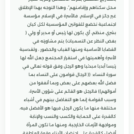
محل سكناهم وإقامتهم”، وهذا التوجه بهذا الإطلاق
غير جائز في الإسلام. فالأسرة في الإسلام مؤسسة
اجتماعية تخضع للقوانين المؤسسية لكل كيان
بشري منظم، أي يكون لها رئيس أو مدير أو ولي (
بغض النظر عن التسميات) يتم مشاورته في
القضايا الأساسية ومنها الغياب والحضور ، ولقدسية
الأسرة وأهميتها في استقرار المجتمع جعل الله لها
رئيسا أبديا مبدئيا وهو الرجل وفق قوله تعالى في
سورة النساء: (( الرجال قوامون على النساء بما
فضل الله بعضهم على بعض وبما أنفقوا من
أموالهم)) فالرجل هو القائم على شؤون الأسرة،
وسبب القوامة إنما هو التفاضل بينهم في أشياء
مختلفة منها ما يكون الرجل فيها هو الأفضل فيه،
كالقدرة على الحماية والكسب والنسب والإنابة
ومواجهة الأزمات الخارجية، ومنها ما تكون المرأة
أفضل كالقدرة على احتضان الأبناء وقوة العاطفة