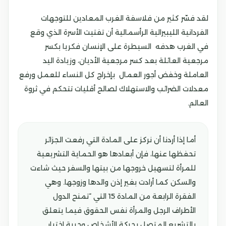
لقد فسّر كثير من فلاسفة الغرب المعادين للتوجهات
الفردانية الليبيرالية الرأسمالية أن تفتيت الأسرة الذي وقع
في الغرب هدفه السيطرة على الإنسان فكريا بكسر
مرجعية العائلة بعد كسر مرجعية الأديان، وزيادة اليد
العاملة وخفض أجور العمال بإخراج كل النساء للعمل ورفع
معدلات الضرائب والاستهلاك لصالح أقليات تتحكم في ثروة
العالم.
أما إذا أردنا أن نركز على المادة التي رفعت الجزائر
تحفظها عنها، فإن أبعادها هو الحماية التشريعية
للمرأة لتسهيل خروجها من بيتها والسفر حيث شاءت
والسكن كما أرادت بغير إذن والدها وزوجها. وهي
الفقرة الرابعة من المادة 15 التي “تمنح الدول
الأطراف الرجل والمرأة نفس الحقوق فيما يتعلق
بالتشريع المتصل بحركة الأشخاص وحرية اختيار