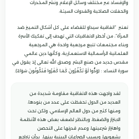
والإفساد عبر مختلف وسائل الإعلام ونشر المخدرات
والحفلات الصاخبة والقدوات السيئة.
تعتبر “اتفاقية سيداو للقضاء على كل أشكال التمييز ضد
المرأة”، من أخطر الاتفاقيات التي تهدف إلى تفكيك الأسرة
وبناء مجتمعات تتبع مرجعية واحدة هي المرجعية
العلمانية الرأسمالية الاستعمارية، وكأنها دين عالمي
مقدس جديد من صنع البشر. وصدق الله تعالى إذ يقول في
سورة النساء: : ﴿وَدُّوا لَوْ تَكْفُرُونَ كَمَا كَفَرُوا فَتَكُونُونَ سَوَاءً).
لقد واجهت هذه الاتفاقية مقاومة شديدة من
العديد من الدول تحفظت على عدد من بنودها،
ومنها كثير من دول العالم الإسلامي، ولكن تحت
الابتزاز والضغط، وبالنظر لضعف بعض هذه الأنظمة
واهتزاز شرعيتها، وعدم قدرتها على التحصن
بشعوبها، وبسبب الصراعات البينية بينها، بدأت تتراجع