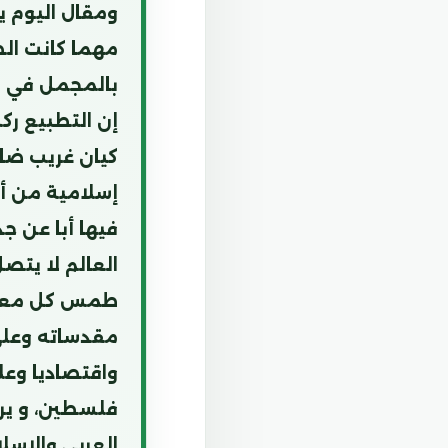
ومقال اليوم ي
مهما كانت ال
بالمجمل في م
إن التطبيع رك
كيان غريب ضار
إسلامية من أخ
فيها أبا عن ج
العالم لا يتص
طمس كل معالم
مقدساته وعلى
واقتصاديا وعل
فلسطين، و ير
العربي والإسل