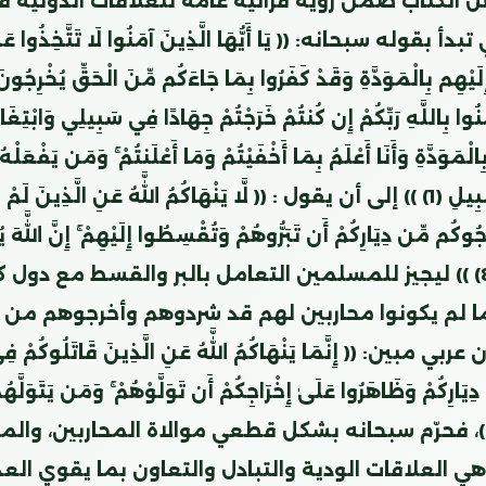
 الكتاب ضمن رؤية قرآنية عامة للعلاقات الدولية 
بقوله سبحانه: (( يَا أَيُّهَا الَّذِينَ آمَنُوا لَا تَتَّخِذُوا عَدُو
إِلَيْهِم بِالْمَوَدَّةِ وَقَدْ كَفَرُوا بِمَا جَاءَكُم مِّنَ الْحَقِّ يُخْرِجُون
ْمِنُوا بِاللَّهِ رَبِّكُمْ إِن كُنتُمْ خَرَجْتُمْ جِهَادًا فِي سَبِيلِي وَابْتِغَ
ِالْمَوَدَّةِ وَأَنَا أَعْلَمُ بِمَا أَخْفَيْتُمْ وَمَا أَعْلَنتُمْ ۚ وَمَن يَفْعَلْ
ضَلَّ سَوَاءَ السَّبِيلِ (1) )) إلى أن يقول : (( لَّا يَنْهَاكُمُ اللَّهُ عَنِ الَّذِينَ
جُوكُم مِّن دِيَارِكُمْ أَن تَبَرُّوهُمْ وَتُقْسِطُوا إِلَيْهِمْ ۚ إِنَّ اللَّهَ ي
الْمُقْسِطِينَ (8) )) ليجيز للمسلمين التعامل بالبر والقسط مع دو
 لم يكونوا محاربين لهم قد شردوهم وأخرجوهم من د
مبين: (( إِنَّمَا يَنْهَاكُمُ اللَّهُ عَنِ الَّذِينَ قَاتَلُوكُمْ فِي
يَارِكُمْ وَظَاهَرُوا عَلَىٰ إِخْرَاجِكُمْ أَن تَوَلَّوْهُمْ ۚ وَمَن يَتَوَلَّهُ
ظَّالِمُونَ (9)))، فحرّم سبحانه بشكل قطعي موالاة المحاربين، وا
ي العلاقات الودية والتبادل والتعاون بما يقوي الع