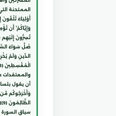
المشركين وأهل
الممتحنة التي تبدأ 
أَوْلِيَاءَ تُلْقُونَ 
وَإِيَّاكُمْ ۙ أَن تُؤ
تُسِرُّونَ إِلَيْهِم ب
الدِّينِ وَلَمْ يُخْرِ
والمعتقدات ما
أن يقول بلسان عربي 
وَأَخْرَجُوكُم مِّن دِ
ال
سياق السورة ه