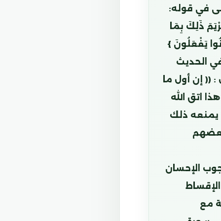
لى في قوله:
َمَ ذَلِكَ بِمَا
نُوا يَفْعَلُونَ }
ام في الحديث
 (( إن أول ما
ذا اتق الله
ا يمنعه ذلك
بعضهم
جوب الإحسان
الإقساط
ة مع