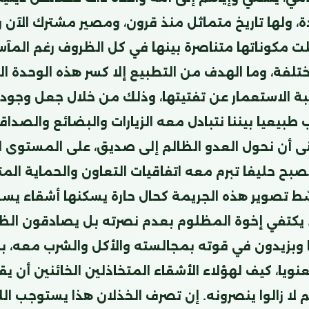
، ولها تاريخ متماثل منذ قرون، ومصير مشترك الآن 
 مكوناتها متناصرة بينها في كل الظروف رغم المآس
تلفة، وما الهدف من التطبيع إلا كسر هذه الوحدة ال
ة الاستعمار عن تفتيتها، وذلك من خلال جعل وجود ه
طبيعيا بيننا نتبادل معه الزيارات والبضائع والصداق
ى أن نحول العدو الظالم إلى صديق، على المستوى ا
بح حليفا تبرم معه اتفاقيات التعاون والحماية المتب
ّط تصوير هذه الجريمة كحال حارة يسكنها أشقاء يس
ا يكتفي إخوة المظلوم بعدم نصرته بل يصادقون الظا
وبزيدون في قوته بمجالسته والأكل والشرب معه، ب
نويا، كيف لهؤلاء الأشقاء المتخاذلين الخائنين أن يق
 لا زالوا ينصرونه. إن تصرف الخذلان هذا يستوجب الل