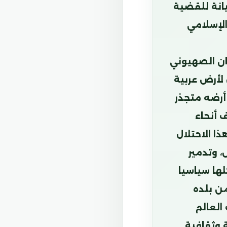
يانة للقضية
لإسلامي
ان الصهيوني
 لأرض عربية
أرضه متجذر
 أنحاء
ا الاحتلال
 وتدمير
ها سياسيا
من بلده
العالم
 وثقافية