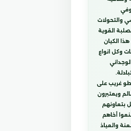
وفي
ي والتحولات
صلبة القوية
ذا الكيان
ات وكل انواع
لوجداني
ادلة.
طو غريب على
لم ويعتبرون
ل بتعاونهم
نعوا أخاهم
عنة والعياذ