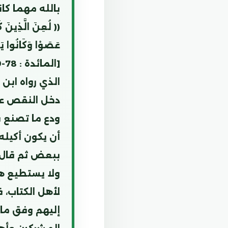
بالله مهما كان
(( لُعِنَ الَّذِينَ 
عَصَوْا وَكَانُوا يَع
الذي رواه ابن 
دخل النقص على 
ودع ما تصنع ف
أن يكون أكيله
ببعض ثم قال : { 
ولا يستطيع هؤ
لأهل الكتاب، 
إليهم وفق ما 