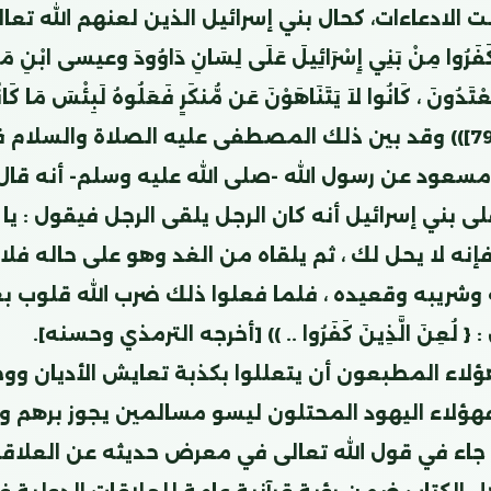
ت الادعاءات، كحال بني إسرائيل الذين لعنهم الله تعا
كَفَرُوا مِنْ بَنِي إِسْرَائِيلَ عَلَى لِسَانِ دَاوُودَ وعيسى ابْنِ مَرْي
ْتَدُونَ ، كَانُوا لاَ يَتَنَاهَوْنَ عَن مُّنكَرٍ فَعَلُوهُ لَبِئْسَ مَا كَا
[المائدة : 78-79])) وقد بين ذلك المصطفى عليه الصلاة والسل
مسعود عن رسول الله -صلى الله عليه وسلم- أنه قال :
بني إسرائيل أنه كان الرجل يلقى الرجل فيقول : يا ه
إنه لا يحل لك ، ثم يلقاه من الغد وهو على حاله فل
 وشريبه وقعيده ، فلما فعلوا ذلك ضرب الله قلوب 
لُعِنَ الَّذِينَ كَفَرُوا .. )) [أخرجه الترمذي وحسنه].
لاء المطبعون أن يتعللوا بكذبة تعايش الأديان وو
فهؤلاء اليهود المحتلون ليسو مسالمين يجوز برهم و
جاء في قول الله تعالى في معرض حديثه عن العلاق