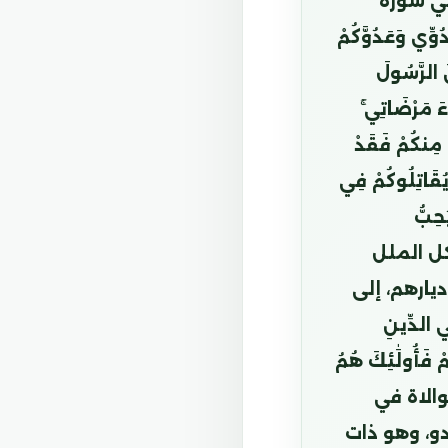
في سورة
ِّي وَعَدُوَّكُمْ
َ الرَّسُولَ
اءَ مَرْضَاتِي ۚ
هُ مِنكُمْ فَقَدْ
 لَمْ يُقَاتِلُوكُمْ فِي
ُحِبُّ
ل كل الملل
يارهم، إلى
 الدِّينِ
مْ فَأُولَٰئِكَ هُمُ
لموالاة في
دو، وهو ذات