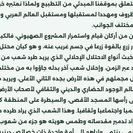
تعلق بموقفنا المبدئي من التطبيع ولماذا نعتبره خ
ظروف ومهددا لمستقبلها ومستقبل العالم العربي وا
ختلف الجوانب.
ن من أركان قيام واستمرار المشروع الصهيوني، فالكي
 زرع بالقوة زرعا في جسم غريب عنه، و هو كيان محتل
بث أنواع الاحتلال الإحلالي الذي يريد طرد شعب من 
د عبر الزمن، وإحلال شعب آخر بدله جاؤوا به من مختلف
ل مجملهم في هذه الأرض بجده الثاني الأعلى، ويريد هذ
 الوجود الحضاري والديني والثقافي لأصحاب الأرض،
 رأسها المسجد الأقصى، والسيطرة على المنطقة كل
ميا واجتماعيا وثقافيا. وهذا الشعب الذي يراد طرده 
اد تدمير مقدساته وطمس هويته هو جزء من شعوب 
امي، ينتمي وإياهم إلى أمة واحدة ذات خصائص دينية