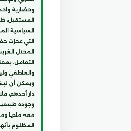
وحضارية واحدة
المستقبل، ظلت
السياسية المخ
التي عجزت حقب
المحتل الغريب 
التعامل، بمعن
والعاطفي وليص
ويمكن أن نبس
دار أحدهم، فل
وجوده طبيعيا 
معه ماديا ومع
المظلوم بأنهم